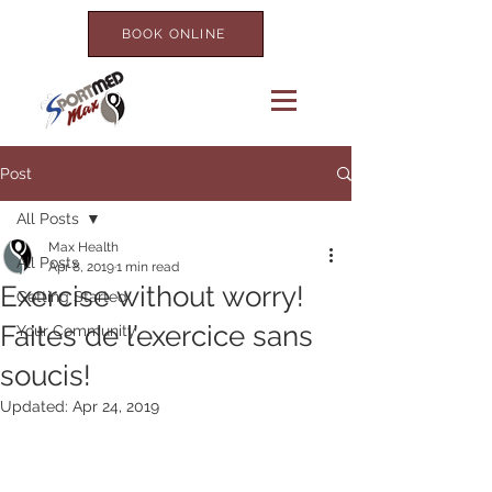
BOOK ONLINE
Post
All Posts
Max Health
All Posts
Apr 8, 2019
1 min read
Exercise without worry!
Getting Started
Faites de l’exercice sans
Your Community
soucis!
Updated:
Apr 24, 2019