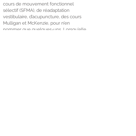
cours de mouvement fonctionnel
sélectif (SFMA), de réadaptation
vestibulaire, d’acupuncture, des cours
Mulligan et McKenzie, pour n’en
nommer que quelques-uns. Lorsqu'elle
n'est pas au travail, Julie aime passer du
temps avec ses deux petits garçons et
son mari, et profiter des activités en
plein air.
18, rue Champlain
(Unité 4) Dieppe, E1A
1N3
506-388-8855
© 2019 Max Health Institute. Proudly